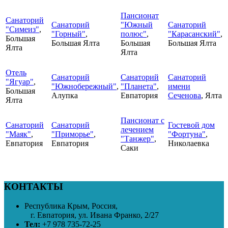
Пансионат
Санаторий
Санаторий
"Южный
Санаторий
"Симеиз"
,
"Горный"
,
полюс"
,
"Карасанский"
,
Большая
Большая Ялта
Большая
Большая Ялта
Ялта
Ялта
Отель
Санаторий
Санаторий
Санаторий
"Ягуар"
,
"Южнобережный"
,
"Планета"
,
имени
Большая
Алупка
Евпатория
Сеченова
, Ялта
Ялта
Пансионат с
Санаторий
Санаторий
Гостевой дом
лечением
"Маяк"
,
"Приморье"
,
"Фортуна"
,
"Танжер"
,
Евпатория
Евпатория
Николаевка
Саки
КОНТАКТЫ
Республика Крым, Россия,
г. Евпатория, ул. Ивана Франко, 2/27
Тел:
+7 978 735-72-25